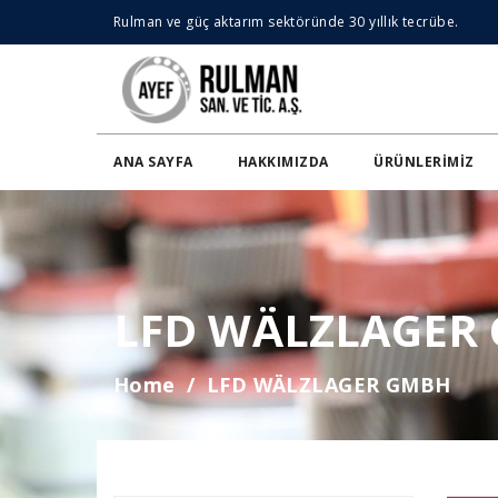
Rulman ve güç aktarım sektöründe 30 yıllık tecrübe.
ANA SAYFA
HAKKIMIZDA
ÜRÜNLERIMIZ
LFD WÄLZLAGER
Home
LFD WÄLZLAGER GMBH