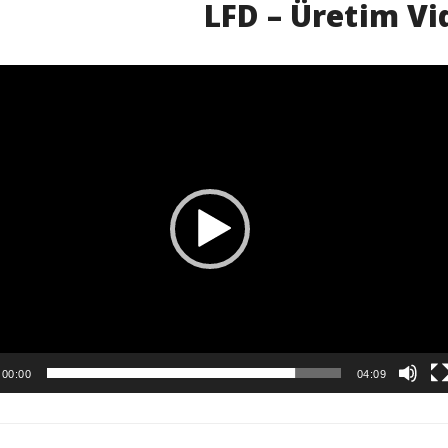
LFD – Üretim Vi
ı
00:00
04:09